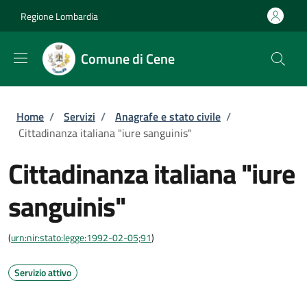
Salta al contenuto principale
Skip to footer content
Regione Lombardia
Comune di Cene
Briciole di pane
Home
/
Servizi
/
Anagrafe e stato civile
/
Cittadinanza italiana "iure sanguinis"
Cittadinanza italiana "iure
sanguinis"
(
urn:nir:stato:legge:1992-02-05;91
)
Servizio attivo