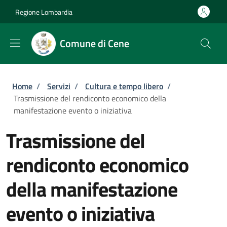
Salta al contenuto principale
Skip to footer content
Regione Lombardia
Comune di Cene
Briciole di pane
Home
/
Servizi
/
Cultura e tempo libero
/
Trasmissione del rendiconto economico della
manifestazione evento o iniziativa
Trasmissione del
rendiconto economico
della manifestazione
evento o iniziativa