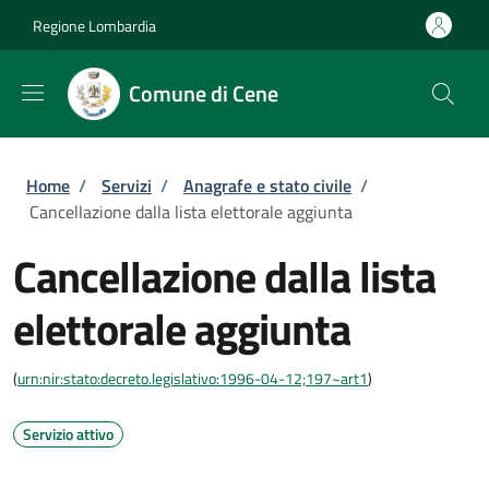
Salta al contenuto principale
Skip to footer content
Regione Lombardia
Comune di Cene
Briciole di pane
Home
/
Servizi
/
Anagrafe e stato civile
/
Cancellazione dalla lista elettorale aggiunta
Cancellazione dalla lista
elettorale aggiunta
(
urn:nir:stato:decreto.legislativo:1996-04-12;197~art1
)
Servizio attivo