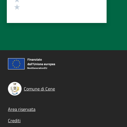
Valuta 1 stelle su 5
Comune di Cene
Footer menu
Area riservata
Crediti