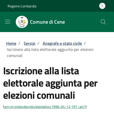
Salta al contenuto principale
Skip to footer content
Regione Lombardia
Comune di Cene
Briciole di pane
Home
/
Servizi
/
Anagrafe e stato civile
/
Iscrizione alla lista elettorale aggiunta per elezioni
comunali
Iscrizione alla lista
elettorale aggiunta per
elezioni comunali
(
urn:nir:stato:decreto.legislativo:1996-04-12;197~art1
)