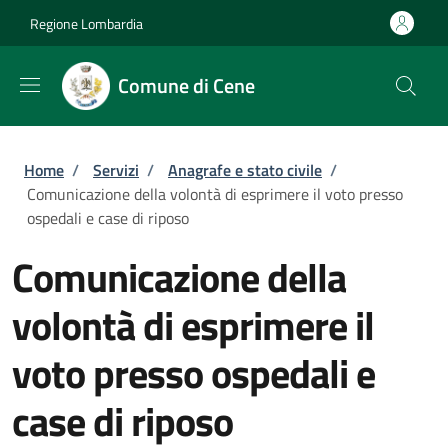
Salta al contenuto principale
Skip to footer content
Regione Lombardia
Comune di Cene
Briciole di pane
Home
/
Servizi
/
Anagrafe e stato civile
/
Comunicazione della volontà di esprimere il voto presso
ospedali e case di riposo
Comunicazione della
volontà di esprimere il
voto presso ospedali e
case di riposo