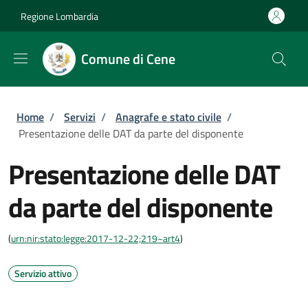
Salta al contenuto principale
Skip to footer content
Regione Lombardia
Comune di Cene
Briciole di pane
Home
/
Servizi
/
Anagrafe e stato civile
/
Presentazione delle DAT da parte del disponente
Presentazione delle DAT
da parte del disponente
(
urn:nir:stato:legge:2017-12-22;219~art4
)
Servizio attivo