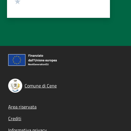
Valuta 1 stelle su 5
Comune di Cene
Footer menu
Area riservata
Crediti
Informativa privacy