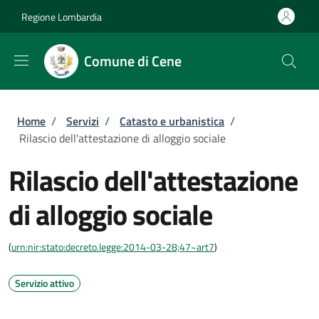
Salta al contenuto principale
Skip to footer content
Regione Lombardia
Comune di Cene
Briciole di pane
Home
/
Servizi
/
Catasto e urbanistica
/
Rilascio dell'attestazione di alloggio sociale
Rilascio dell'attestazione
di alloggio sociale
(
urn:nir:stato:decreto.legge:2014-03-28;47~art7
)
Servizio attivo