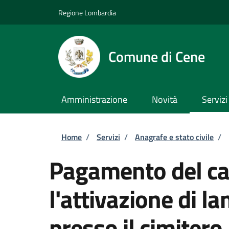
Salta al contenuto principale
Skip to footer content
Regione Lombardia
Comune di Cene
Amministrazione
Novità
Servizi
Briciole di pane
Home
/
Servizi
/
Anagrafe e stato civile
/
Pagamento del ca
l'attivazione di l
presso il cimitero