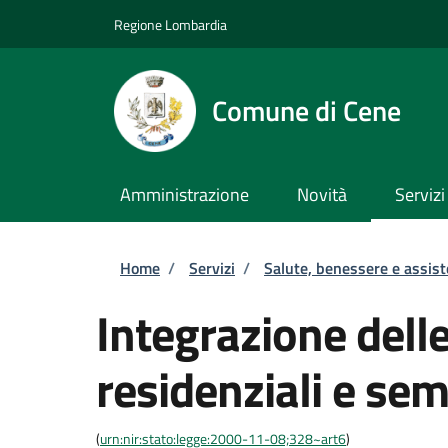
Salta al contenuto principale
Skip to footer content
Regione Lombardia
Comune di Cene
Amministrazione
Novità
Servizi
Briciole di pane
Home
/
Servizi
/
Salute, benessere e assis
Integrazione delle
residenziali e sem
(
urn:nir:stato:legge:2000-11-08;328~art6
)