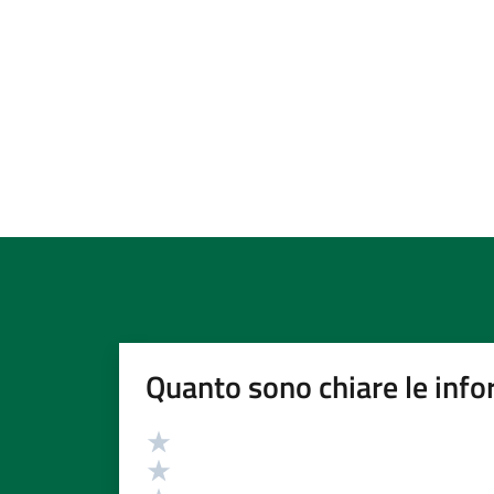
Quanto sono chiare le info
Valutazione
Valuta 5 stelle su 5
Valuta 4 stelle su 5