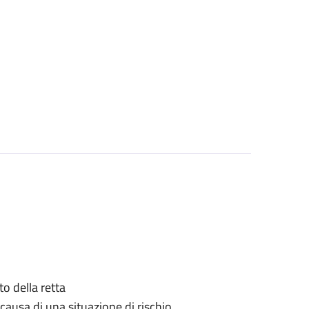
o della retta
causa di una situazione di rischio