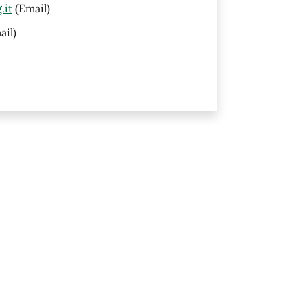
.it
(Email)
ail)