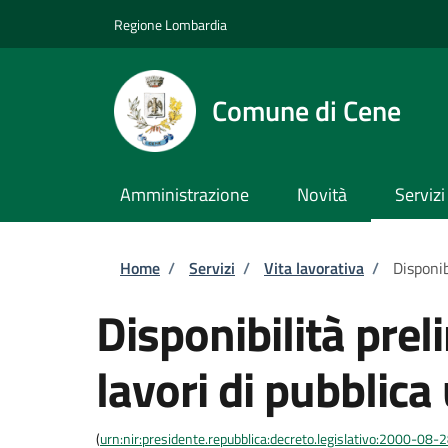
Salta al contenuto principale
Skip to footer content
Regione Lombardia
Comune di Cene
Amministrazione
Novità
Servizi
Briciole di pane
Home
/
Servizi
/
Vita lavorativa
/
Disponib
Disponibilità prel
lavori di pubblica 
(
urn:nir:presidente.repubblica:decreto.legislativo:2000-08