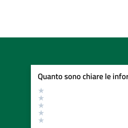
Quanto sono chiare le info
Valutazione
Valuta 5 stelle su 5
Valuta 4 stelle su 5
Valuta 3 stelle su 5
Valuta 2 stelle su 5
Valuta 1 stelle su 5