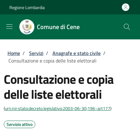
Salta al contenuto principale
Skip to footer content
Regione Lombardia
Comune di Cene
Briciole di pane
Home
/
Servizi
/
Anagrafe e stato civile
/
Consultazione e copia delle liste elettorali
Consultazione e copia
delle liste elettorali
(
urn:nir:stato:decreto.legislativo:2003-06-30;196~art177
)
Servizio attivo