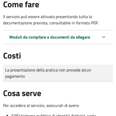
Come fare
Il servizio può essere attivato presentando tutta la
documentazione prevista, consultabile in formato PDF.
Moduli da compilare e documenti da allegare
Costi
Tipo di pagamento
Importo
La presentazione della pratica non prevede alcun
pagamento
Cosa serve
Per accedere al servizio, assicurati di avere:
SPID (sistema pubblico di identità digitale), carta