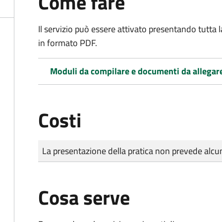
Come fare
Il servizio può essere attivato presentando tutta
in formato PDF.
Moduli da compilare e documenti da allegar
Costi
Tipo di pagamento
Importo
La presentazione della pratica non prevede al
Cosa serve