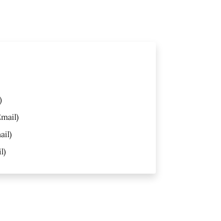
)
mail)
ail)
l)