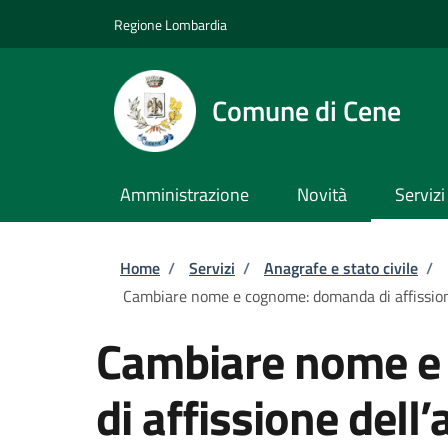
Salta al contenuto principale
Skip to footer content
Regione Lombardia
Comune di Cene
Amministrazione
Novità
Servizi
Briciole di pane
Home
/
Servizi
/
Anagrafe e stato civile
/
Cambiare nome e cognome: domanda di affission
Cambiare nome e
di affissione dell’