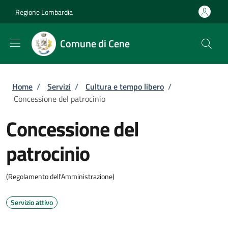
Salta al contenuto principale
Skip to footer content
Regione Lombardia
Comune di Cene
Briciole di pane
Home
/
Servizi
/
Cultura e tempo libero
/
Concessione del patrocinio
Concessione del
patrocinio
(Regolamento dell'Amministrazione)
Servizio attivo