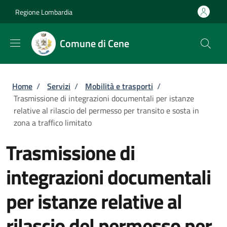
Salta al contenuto principale
Skip to footer content
Regione Lombardia
Comune di Cene
Briciole di pane
Home
/
Servizi
/
Mobilità e trasporti
/
Trasmissione di integrazioni documentali per istanze
relative al rilascio del permesso per transito e sosta in
zona a traffico limitato
Trasmissione di
integrazioni documentali
per istanze relative al
rilascio del permesso per