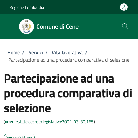
Salta al contenuto principale
Skip to footer content
Regione Lombardia
Comune di Cene
Briciole di pane
Home
/
Servizi
/
Vita lavorativa
/
Partecipazione ad una procedura comparativa di selezione
Partecipazione ad una
procedura comparativa di
selezione
(
urn:nir:stato:decreto.legislativo:2001-03-30;165
)
Servizio attivo