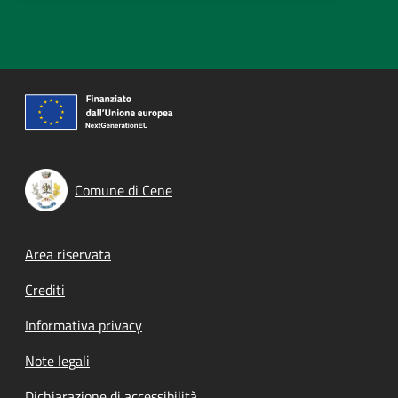
Comune di Cene
Footer menu
Area riservata
Crediti
Informativa privacy
Note legali
Dichiarazione di accessibilità