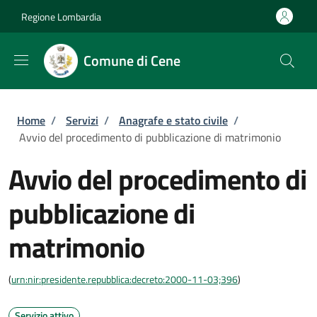
Salta al contenuto principale
Skip to footer content
Regione Lombardia
Comune di Cene
Briciole di pane
Home
/
Servizi
/
Anagrafe e stato civile
/
Avvio del procedimento di pubblicazione di matrimonio
Avvio del procedimento di
pubblicazione di
matrimonio
(
urn:nir:presidente.repubblica:decreto:2000-11-03;396
)
Servizio attivo