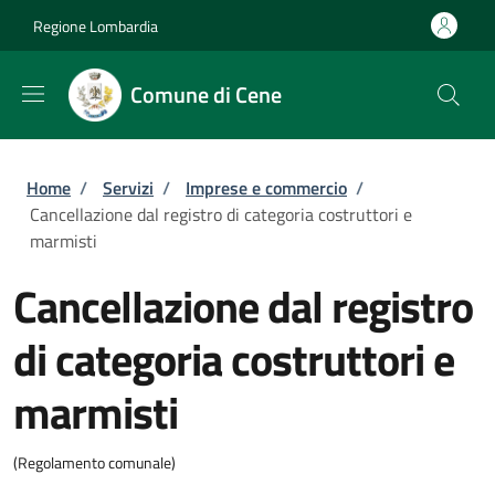
Salta al contenuto principale
Skip to footer content
Regione Lombardia
Comune di Cene
Briciole di pane
Home
/
Servizi
/
Imprese e commercio
/
Cancellazione dal registro di categoria costruttori e
marmisti
Cancellazione dal registro
di categoria costruttori e
marmisti
(Regolamento comunale)