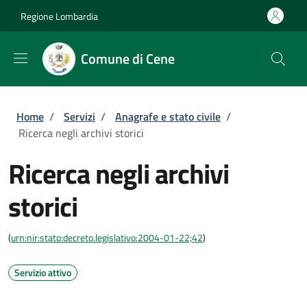
Salta al contenuto principale
Skip to footer content
Regione Lombardia
Comune di Cene
Briciole di pane
Home
/
Servizi
/
Anagrafe e stato civile
/
Ricerca negli archivi storici
Ricerca negli archivi
storici
(
urn:nir:stato:decreto.legislativo:2004-01-22;42
)
Servizio attivo