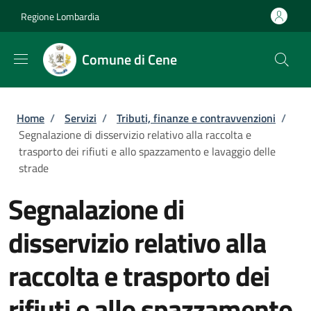
Salta al contenuto principale
Skip to footer content
Regione Lombardia
Comune di Cene
Briciole di pane
Home
/
Servizi
/
Tributi, finanze e contravvenzioni
/
Segnalazione di disservizio relativo alla raccolta e
trasporto dei rifiuti e allo spazzamento e lavaggio delle
strade
Segnalazione di
disservizio relativo alla
raccolta e trasporto dei
rifiuti e allo spazzamento