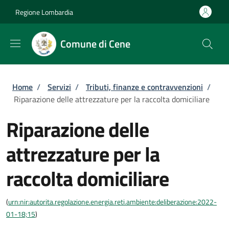
Salta al contenuto principale
Skip to footer content
Regione Lombardia
Comune di Cene
Briciole di pane
Home
/
Servizi
/
Tributi, finanze e contravvenzioni
/
Riparazione delle attrezzature per la raccolta domiciliare
Riparazione delle
attrezzature per la
raccolta domiciliare
(
urn:nir:autorita.regolazione.energia.reti.ambiente:deliberazione:2022-
01-18;15
)