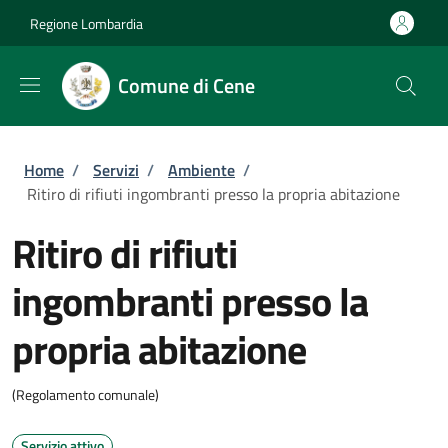
Salta al contenuto principale
Skip to footer content
Regione Lombardia
Comune di Cene
Briciole di pane
Home
/
Servizi
/
Ambiente
/
Ritiro di rifiuti ingombranti presso la propria abitazione
Ritiro di rifiuti
ingombranti presso la
propria abitazione
(Regolamento comunale)
Servizio attivo