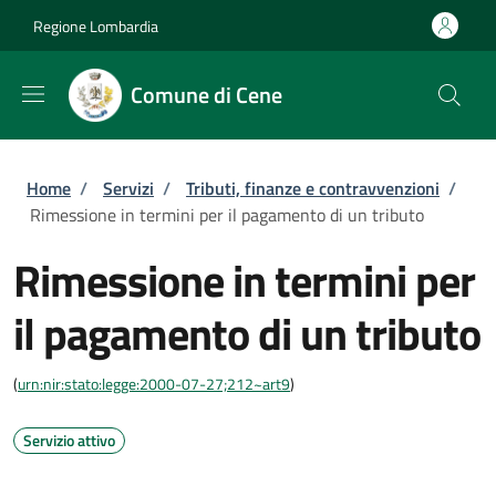
Salta al contenuto principale
Skip to footer content
Regione Lombardia
Comune di Cene
Briciole di pane
Home
/
Servizi
/
Tributi, finanze e contravvenzioni
/
Rimessione in termini per il pagamento di un tributo
Rimessione in termini per
il pagamento di un tributo
(
urn:nir:stato:legge:2000-07-27;212~art9
)
Servizio attivo