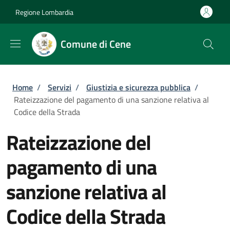
Salta al contenuto principale
Skip to footer content
Regione Lombardia
Comune di Cene
Briciole di pane
Home
/
Servizi
/
Giustizia e sicurezza pubblica
/
Rateizzazione del pagamento di una sanzione relativa al
Codice della Strada
Rateizzazione del
pagamento di una
sanzione relativa al
Codice della Strada