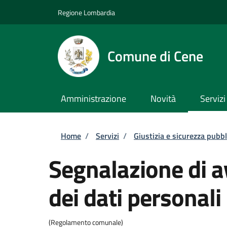
Salta al contenuto principale
Skip to footer content
Regione Lombardia
Comune di Cene
Amministrazione
Novità
Servizi
Briciole di pane
Home
/
Servizi
/
Giustizia e sicurezza pubbl
Segnalazione di a
dei dati personali
(Regolamento comunale)