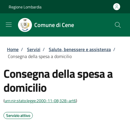
Salta al contenuto principale
Skip to footer content
Regione Lombardia
Comune di Cene
Briciole di pane
Home
/
Servizi
/
Salute, benessere e assistenza
/
Consegna della spesa a domicilio
Consegna della spesa a
domicilio
(
urn:nir:stato:legge:2000-11-08;328~art6
)
Servizio attivo