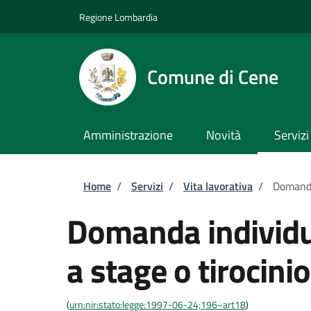
Salta al contenuto principale
Skip to footer content
Regione Lombardia
Comune di Cene
Amministrazione
Novità
Servizi
Briciole di pane
Home
/
Servizi
/
Vita lavorativa
/
Domanda
Domanda individu
a stage o tirocinio
(
urn:nir:stato:legge:1997-06-24;196~art18
)