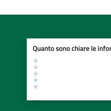
Quanto sono chiare le info
Valutazione
Valuta 5 stelle su 5
Valuta 4 stelle su 5
Valuta 3 stelle su 5
Valuta 2 stelle su 5
Valuta 1 stelle su 5