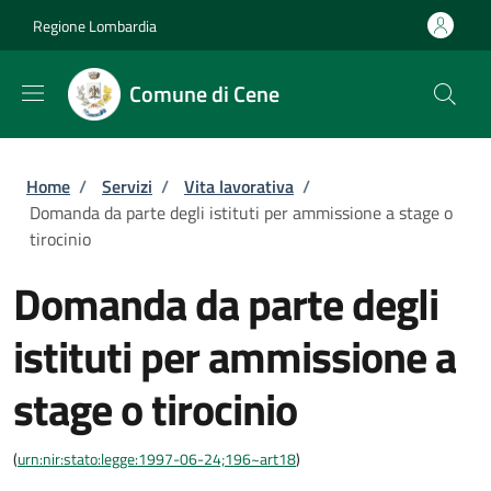
Salta al contenuto principale
Skip to footer content
Regione Lombardia
Comune di Cene
Briciole di pane
Home
/
Servizi
/
Vita lavorativa
/
Domanda da parte degli istituti per ammissione a stage o
tirocinio
Domanda da parte degli
istituti per ammissione a
stage o tirocinio
(
urn:nir:stato:legge:1997-06-24;196~art18
)