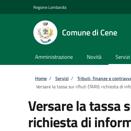
Salta al contenuto principale
Skip to footer content
Regione Lombardia
Comune di Cene
Amministrazione
Novità
Servizi
Briciole di pane
Home
/
Servizi
/
Tributi, finanze e contravv
Versare la tassa sui rifiuti (TARI): richiesta di in
Versare la tassa su
richiesta di inform