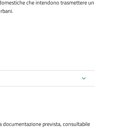
on domestiche che intendono trasmettere un
urbani.
 la documentazione prevista, consultabile