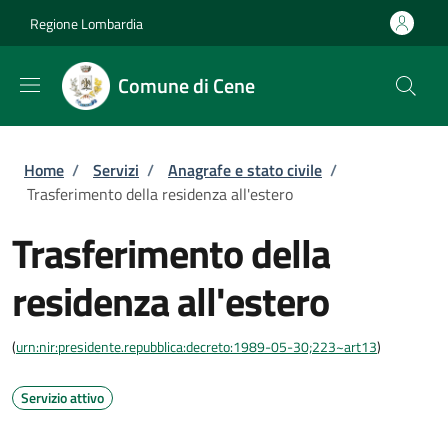
Salta al contenuto principale
Skip to footer content
Regione Lombardia
Comune di Cene
Briciole di pane
Home
/
Servizi
/
Anagrafe e stato civile
/
Trasferimento della residenza all'estero
Trasferimento della
residenza all'estero
(
urn:nir:presidente.repubblica:decreto:1989-05-30;223~art13
)
Servizio attivo