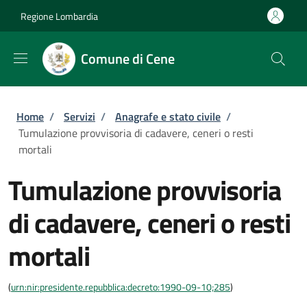
Salta al contenuto principale
Skip to footer content
Regione Lombardia
Comune di Cene
Briciole di pane
Home
/
Servizi
/
Anagrafe e stato civile
/
Tumulazione provvisoria di cadavere, ceneri o resti
mortali
Tumulazione provvisoria
di cadavere, ceneri o resti
mortali
(
urn:nir:presidente.repubblica:decreto:1990-09-10;285
)