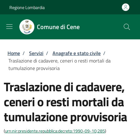
Salta al contenuto principale
Skip to footer content
Regione Lombardia
Comune di Cene
Briciole di pane
Home
/
Servizi
/
Anagrafe e stato civile
/
Traslazione di cadavere, ceneri o resti mortali da
tumulazione provvisoria
Traslazione di cadavere,
ceneri o resti mortali da
tumulazione provvisoria
(
urn:nir:presidente.repubblica:decreto:1990-09-10;285
)