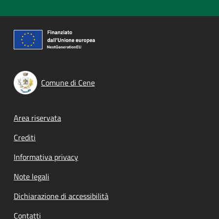
Comune di Cene
Footer menu
Area riservata
Crediti
Informativa privacy
Note legali
Dichiarazione di accessibilità
Contatti