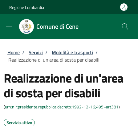
Salta al contenuto principale
Skip to footer content
Regione Lombardia
Comune di Cene
Briciole di pane
Home
/
Servizi
/
Mobilità e trasporti
/
Realizzazione di un'area di sosta per disabili
Realizzazione di un'area
di sosta per disabili
(
urn:nir:presidente.repubblica:decreto:1992-12-16;495~art381
)
Servizio attivo