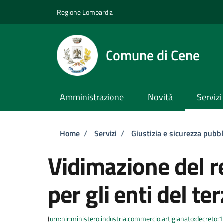
Salta al contenuto principale
Skip to footer content
Regione Lombardia
Comune di Cene
Amministrazione
Novità
Servizi
Briciole di pane
Home
/
Servizi
/
Giustizia e sicurezza pubbl
Vidimazione del re
per gli enti del te
(
urn:nir:ministero.industria.commercio.artigianato:decreto