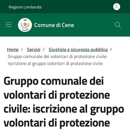
Salta al contenuto principale
Skip to footer content
Regione Lombardia
Comune di Cene
Briciole di pane
Home
/
Servizi
/
Giustizia e sicurezza pubblica
/
Gruppo comunale dei volontari di protezione civile:
iscrizione al gruppo volontari di protezione civile
Gruppo comunale dei
volontari di protezione
civile: iscrizione al gruppo
volontari di protezione