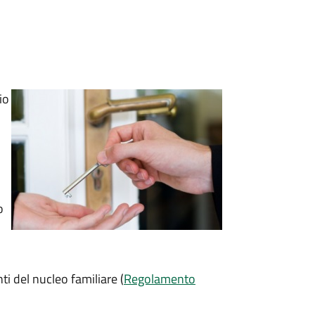
io
o
i del nucleo familiare (
Regolamento