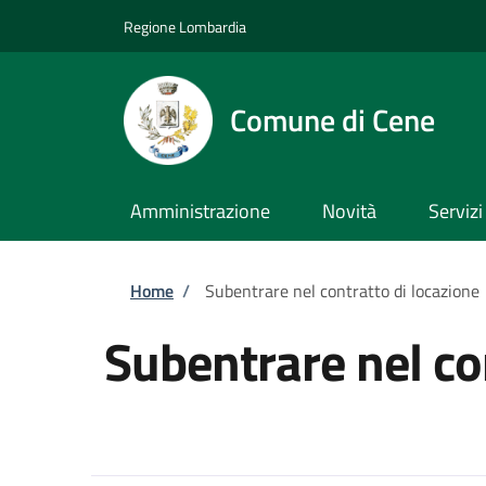
Salta al contenuto principale
Skip to footer content
Regione Lombardia
Comune di Cene
Amministrazione
Novità
Servizi
Briciole di pane
Home
/
Subentrare nel contratto di locazione
Subentrare nel co