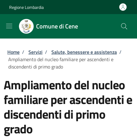
Salta al contenuto principale
Skip to footer content
Regione Lombardia
Comune di Cene
Briciole di pane
Home
/
Servizi
/
Salute, benessere e assistenza
/
Ampliamento del nucleo familiare per ascendenti e
discendenti di primo grado
Ampliamento del nucleo
familiare per ascendenti e
discendenti di primo
grado