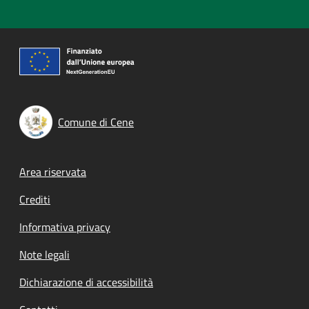
Comune di Cene
Footer menu
Area riservata
Crediti
Informativa privacy
Note legali
Dichiarazione di accessibilità