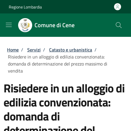
Salta al contenuto principale
Skip to footer content
Regione Lombardia
Comune di Cene
Briciole di pane
Home
/
Servizi
/
Catasto e urbanistica
/
Risiedere in un alloggio di edilizia convenzionata:
domanda di determinazione del prezzo massimo di
vendita
Risiedere in un alloggio di
edilizia convenzionata:
domanda di
determinazione del