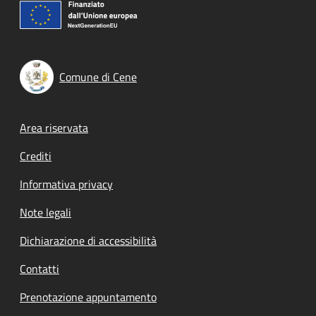
Comune di Cene
Footer menu
Area riservata
Crediti
Informativa privacy
Note legali
Dichiarazione di accessibilità
Contatti
Prenotazione appuntamento