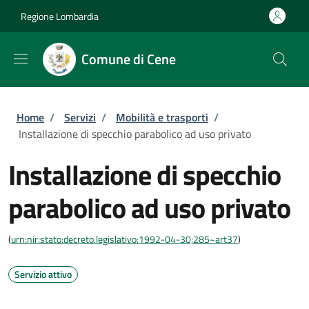
Salta al contenuto principale
Skip to footer content
Regione Lombardia
Comune di Cene
Briciole di pane
Home
/
Servizi
/
Mobilità e trasporti
/
Installazione di specchio parabolico ad uso privato
Installazione di specchio
parabolico ad uso privato
(
urn:nir:stato:decreto.legislativo:1992-04-30;285~art37
)
Servizio attivo