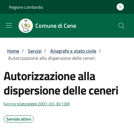
Salta al contenuto principale
Skip to footer content
Regione Lombardia
Comune di Cene
Briciole di pane
Home
/
Servizi
/
Anagrafe e stato civile
/
Autorizzazione alla dispersione delle ceneri
Autorizzazione alla
dispersione delle ceneri
(
urn:nir:stato:legge:2001-03-30;130
)
Servizio attivo