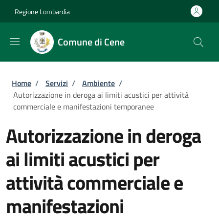
Salta al contenuto principale
Skip to footer content
Regione Lombardia
Comune di Cene
Briciole di pane
Home
/
Servizi
/
Ambiente
/
Autorizzazione in deroga ai limiti acustici per attività
commerciale e manifestazioni temporanee
Autorizzazione in deroga
ai limiti acustici per
attività commerciale e
manifestazioni