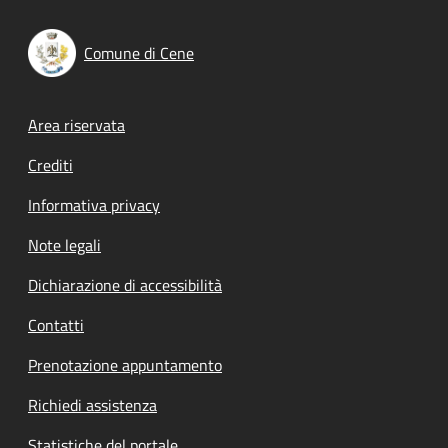
Comune di Cene
Footer menu
Area riservata
Crediti
Informativa privacy
Note legali
Dichiarazione di accessibilità
Contatti
Prenotazione appuntamento
Richiedi assistenza
Statistiche del portale