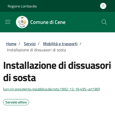
Salta al contenuto principale
Skip to footer content
Regione Lombardia
Comune di Cene
Briciole di pane
Home
/
Servizi
/
Mobilità e trasporti
/
Installazione di dissuasori di sosta
Installazione di dissuasori
di sosta
(
urn:nir:presidente.repubblica:decreto:1992-12-16;495~art180
)
Servizio attivo