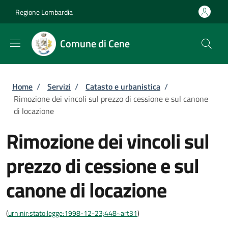
Salta al contenuto principale
Skip to footer content
Regione Lombardia
Comune di Cene
Briciole di pane
Home
/
Servizi
/
Catasto e urbanistica
/
Rimozione dei vincoli sul prezzo di cessione e sul canone
di locazione
Rimozione dei vincoli sul
prezzo di cessione e sul
canone di locazione
(
urn:nir:stato:legge:1998-12-23;448~art31
)