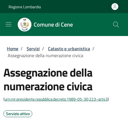
Salta al contenuto principale
Skip to footer content
Regione Lombardia
Comune di Cene
Briciole di pane
Home
/
Servizi
/
Catasto e urbanistica
/
Assegnazione della numerazione civica
Assegnazione della
numerazione civica
(
urn:nir:presidente.repubblica:decreto:1989-05-30;223~art43
)
Servizio attivo