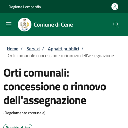
Salta al contenuto principale
Skip to footer content
Regione Lombardia
Comune di Cene
Briciole di pane
Home
/
Servizi
/
Appalti pubblici
/
Orti comunali: concessione o rinnovo dell'assegnazione
Orti comunali:
concessione o rinnovo
dell'assegnazione
(Regolamento comunale)
Servizio attivo