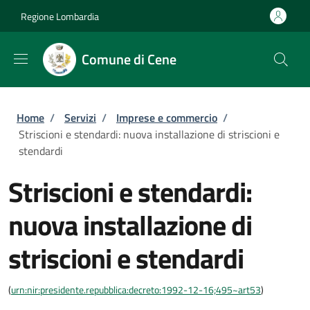
Salta al contenuto principale
Skip to footer content
Regione Lombardia
Comune di Cene
Briciole di pane
Home
/
Servizi
/
Imprese e commercio
/
Striscioni e stendardi: nuova installazione di striscioni e
stendardi
Striscioni e stendardi:
nuova installazione di
striscioni e stendardi
(
urn:nir:presidente.repubblica:decreto:1992-12-16;495~art53
)