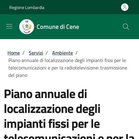
Salta al contenuto principale
Skip to footer content
Regione Lombardia
Comune di Cene
Briciole di pane
Home
/
Servizi
/
Ambiente
/
Piano annuale di localizzazione degli impianti fissi per le
telecomunicazioni e per la radiotelevisione: trasmissione
del piano
Piano annuale di
localizzazione degli
impianti fissi per le
telecomunicazioni e per la