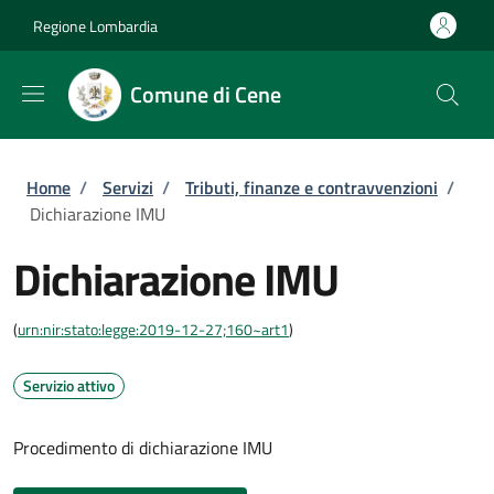
Salta al contenuto principale
Skip to footer content
Regione Lombardia
Comune di Cene
Briciole di pane
Home
/
Servizi
/
Tributi, finanze e contravvenzioni
/
Dichiarazione IMU
Dichiarazione IMU
(
urn:nir:stato:legge:2019-12-27;160~art1
)
Servizio attivo
Procedimento di dichiarazione IMU