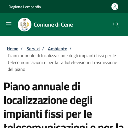
Salta al contenuto principale
Skip to footer content
Regione Lombardia
Comune di Cene
Briciole di pane
Home
/
Servizi
/
Ambiente
/
Piano annuale di localizzazione degli impianti fissi per le
telecomunicazioni e per la radiotelevisione: trasmissione
del piano
Piano annuale di
localizzazione degli
impianti fissi per le
telecomunicazioni e per la