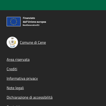
Comune di Cene
Footer menu
Area riservata
Crediti
Informativa privacy
Note legali
Dichiarazione di accessibilità