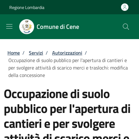
Salta al contenuto principale
Skip to footer content
Regione Lombardia
Comune di Cene
Briciole di pane
Home
/
Servizi
/
Autorizzazioni
/
Occupazione di suolo pubblico per l'apertura di cantieri e
per svolgere attività di scarico merci e traslochi: modifica
della concessione
Occupazione di suolo
pubblico per l'apertura di
cantieri e per svolgere
attività di scarico merci e