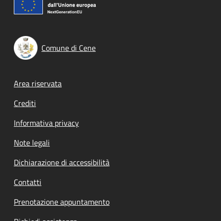
Comune di Cene
Footer menu
Area riservata
Crediti
Informativa privacy
Note legali
Dichiarazione di accessibilità
Contatti
Prenotazione appuntamento