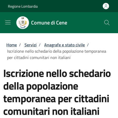
Salta al contenuto principale
Skip to footer content
Regione Lombardia
Comune di Cene
Briciole di pane
Home
/
Servizi
/
Anagrafe e stato civile
/
Iscrizione nello schedario della popolazione temporanea
per cittadini comunitari non italiani
Iscrizione nello schedario
della popolazione
temporanea per cittadini
comunitari non italiani